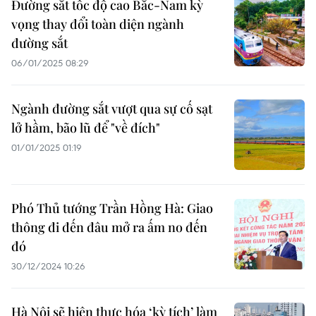
Đường sắt tốc độ cao Bắc-Nam kỳ
vọng thay đổi toàn diện ngành
đường sắt
06/01/2025 08:29
Ngành đường sắt vượt qua sự cố sạt
lở hầm, bão lũ để "về đích"
01/01/2025 01:19
Phó Thủ tướng Trần Hồng Hà: Giao
thông đi đến đâu mở ra ấm no đến
đó
30/12/2024 10:26
Hà Nội sẽ hiện thực hóa ‘kỳ tích’ làm