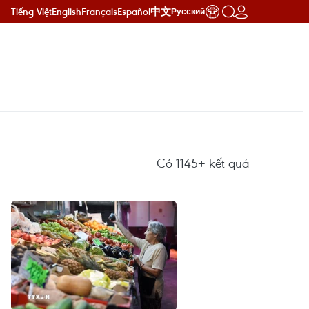
Tiếng Việt
English
Français
Español
中文
Русский
Có
1145+
kết quả