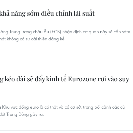
hả năng sớm điều chỉnh lãi suất
hàng Trung ương châu Âu (ECB) nhận định cơ quan này sẽ cần sớm
phát không có sự cải thiện đáng kể.
kéo dài sẽ đẩy kinh tế Eurozone rơi vào suy
 Khu vực đồng euro là có thật và có cơ sở, trong bối cảnh các cú
đột Trung Đông gây ra.