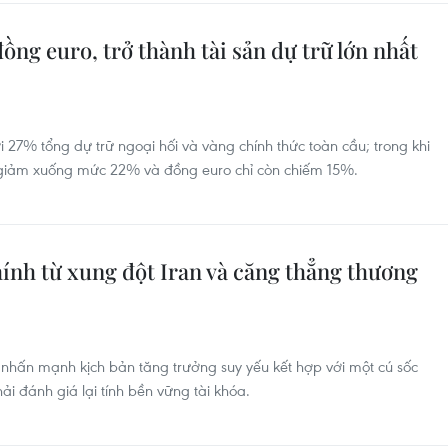
ồng euro, trở thành tài sản dự trữ lớn nhất
 27% tổng dự trữ ngoại hối và vàng chính thức toàn cầu; trong khi
ỹ giảm xuống mức 22% và đồng euro chỉ còn chiếm 15%.
hính từ xung đột Iran và căng thẳng thương
hấn mạnh kịch bản tăng trưởng suy yếu kết hợp với một cú sốc
i đánh giá lại tính bền vững tài khóa.