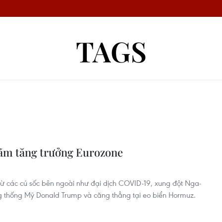
TAGS
 hãm tăng trưởng Eurozone
g từ các cú sốc bên ngoài như đại dịch COVID-19, xung đột Nga-
ng thống Mỹ Donald Trump và căng thẳng tại eo biển Hormuz.