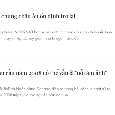
 chung châu Âu ổn định trở lại
g tháng 6/2026 tốt hơn so với ước tính ban đầu, cho thấy nền kinh
 thay vì tiếp tục suy giảm như lo ngại trước đó.
n cầu năm 2008 có thể vẫn là "nỗi ám ảnh"
CB, BoE và Ngân hàng Canada diễn ra trong bối cảnh lo ngại rủi ro
g 2008 tiếp tục được đặt lên bàn nghị sự.