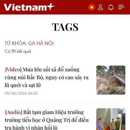
TAGS
TỪ KHÓA:
GA HÀ NỘI
Có
111
kết quả
Mưa lớn xối xả đổ xuống
vùng núi Bắc Bộ, nguy cơ cao xảy ra
lũ quét và sạt lở
05/06/2026 04:25
Bắt tạm giam Hiệu trưởng
trường tiểu học ở Quảng Trị để điều
tra hành vi nhận hối lộ