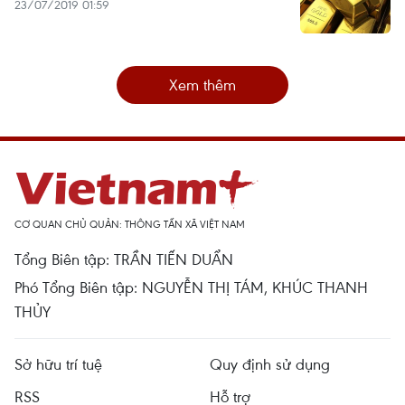
23/07/2019 01:59
Xem thêm
CƠ QUAN CHỦ QUẢN: THÔNG TẤN XÃ VIỆT NAM
Tổng Biên tập: TRẦN TIẾN DUẨN
Phó Tổng Biên tập: NGUYỄN THỊ TÁM, KHÚC THANH
THỦY
Sở hữu trí tuệ
Quy định sử dụng
RSS
Hỗ trợ