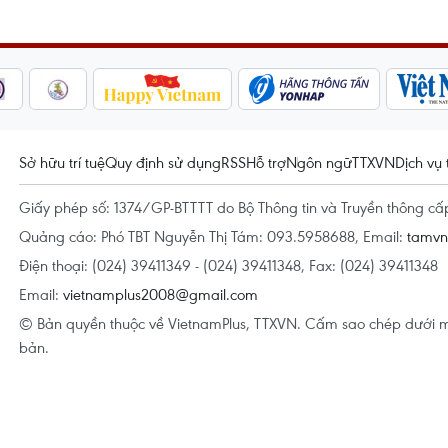
Sở hữu trí tuệ
Quy định sử dụng
RSS
Hỗ trợ
Ngôn ngữ
TTXVN
Dịch vụ 
Giấy phép số: 1374/GP-BTTTT do Bộ Thông tin và Truyền thông c
Quảng cáo: Phó TBT Nguyễn Thị Tám: 093.5958688, Email:
tamv
Điện thoại: (024) 39411349 - (024) 39411348, Fax: (024) 39411348
Email:
vietnamplus2008@gmail.com
© Bản quyền thuộc về VietnamPlus, TTXVN. Cấm sao chép dưới m
bản.