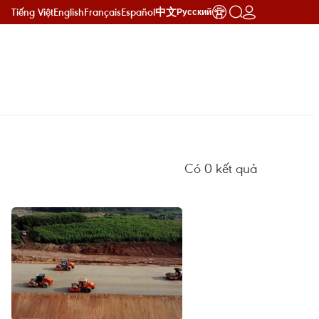
Tiếng Việt
English
Français
Español
中文
Русский
Có
0
kết quả