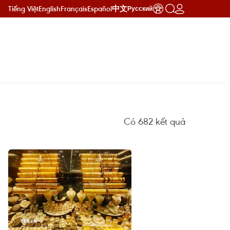
Tiếng Việt
English
Français
Español
中文
Русский
Có
682
kết quả