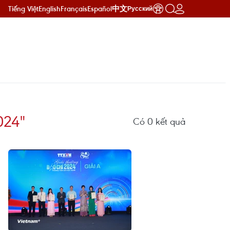
Tiếng Việt
English
Français
Español
中文
Русский
024"
Có
0
kết quả