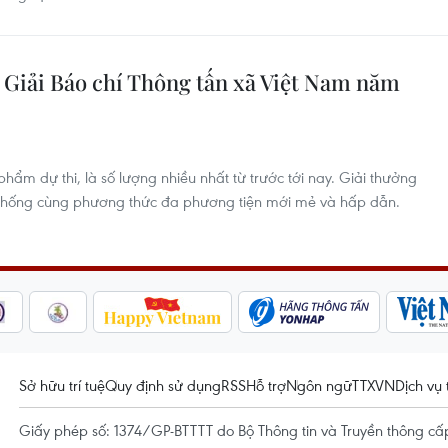
 Giải Báo chí Thông tấn xã Việt Nam năm
ẩm dự thi, là số lượng nhiều nhất từ trước tới nay. Giải thưởng
n thống cùng phương thức đa phương tiện mới mẻ và hấp dẫn.
Sở hữu trí tuệ
Quy định sử dụng
RSS
Hỗ trợ
Ngôn ngữ
TTXVN
Dịch vụ 
Giấy phép số: 1374/GP-BTTTT do Bộ Thông tin và Truyền thông c