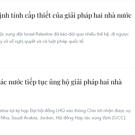
h tính cấp thiết của giải pháp hai nhà nước
c xung đột Israel-Palestine đã kéo dài qua nhiều thế hệ, đi ngược
y vô số nghị quyết và cả luật pháp quốc tế.
c nước tiếp tục ủng hộ giải pháp hai nhà
tine tại kỳ họp Đại hội đồng LHQ vào tháng Chín tới nhận được sự
 Nha, Saudi Arabia, Jordan, Hội đồng Hợp tác vùng Vịnh (GCC).