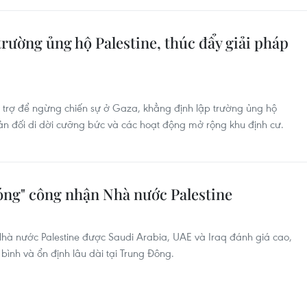
trường ủng hộ Palestine, thúc đẩy giải pháp
trợ để ngừng chiến sự ở Gaza, khẳng định lập trường ủng hộ
hản đối di dời cưỡng bức và các hoạt động mở rộng khu định cư.
sóng" công nhận Nhà nước Palestine
hà nước Palestine được Saudi Arabia, UAE và Iraq đánh giá cao,
a bình và ổn định lâu dài tại Trung Đông.