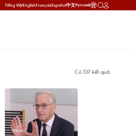
Tiếng Việt
English
Français
Español
中文
Русский
Có
137
kết quả