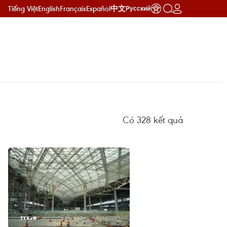
Tiếng Việt
English
Français
Español
中文
Русский
Có
328
kết quả