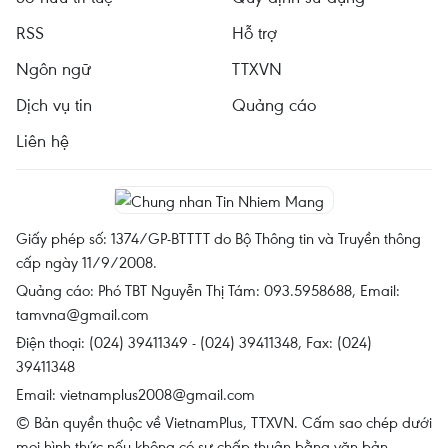
RSS
Hỗ trợ
Ngôn ngữ
TTXVN
Dịch vụ tin
Quảng cáo
Liên hệ
Giấy phép số: 1374/GP-BTTTT do Bộ Thông tin và Truyền thông
cấp ngày 11/9/2008.
Quảng cáo: Phó TBT Nguyễn Thị Tám: 093.5958688, Email:
tamvna@gmail.com
Điện thoại: (024) 39411349 - (024) 39411348, Fax: (024)
39411348
Email:
vietnamplus2008@gmail.com
© Bản quyền thuộc về VietnamPlus, TTXVN. Cấm sao chép dưới
mọi hình thức nếu không có sự chấp thuận bằng văn bản.