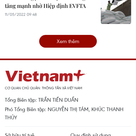
tăng mạnh nhờ Hiệp định EVFTA
11/05/2022 09:48
Xem thêm
CƠ QUAN CHỦ QUẢN: THÔNG TẤN XÃ VIỆT NAM
Tổng Biên tập: TRẦN TIẾN DUẨN
Phó Tổng Biên tập: NGUYỄN THỊ TÁM, KHÚC THANH
THỦY
Sở hữu trí tuệ
Quy định sử dụng