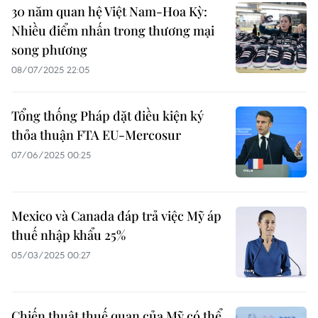
30 năm quan hệ Việt Nam-Hoa Kỳ:
Nhiều điểm nhấn trong thương mại
song phương
08/07/2025 22:05
Tổng thống Pháp đặt điều kiện ký
thỏa thuận FTA EU-Mercosur
07/06/2025 00:25
Mexico và Canada đáp trả việc Mỹ áp
thuế nhập khẩu 25%
05/03/2025 00:27
Chiến thuật thuế quan của Mỹ có thể