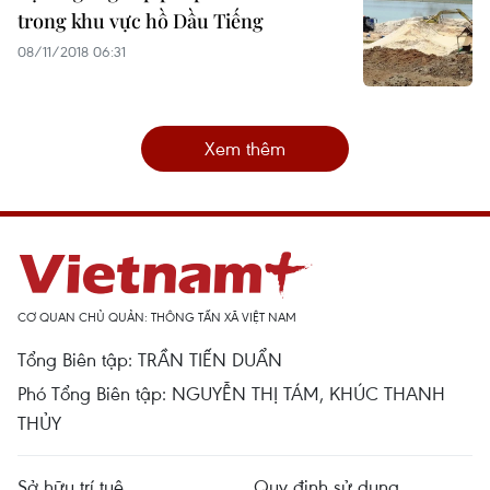
trong khu vực hồ Dầu Tiếng
08/11/2018 06:31
Xem thêm
CƠ QUAN CHỦ QUẢN: THÔNG TẤN XÃ VIỆT NAM
Tổng Biên tập: TRẦN TIẾN DUẨN
Phó Tổng Biên tập: NGUYỄN THỊ TÁM, KHÚC THANH
THỦY
Sở hữu trí tuệ
Quy định sử dụng