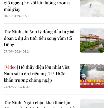
giờ ngày 4/10 với lưu lượng 100m3
mỗi giây
01/10/2024 01:58
Tây Ninh chi 600 tỷ đồng đầu tư giai
đoạn 2 dự án tưới tiêu sông Vàm Cỏ
Đông
27/09/2024 03:24
Hồ thủy điện lớn nhất Việt
Nam xả lũ 60 triệu m3, TP. HCM
khẩn trương chống ngập
24/09/2024 12:33
Tây Ninh: Ngăn chặn khai thác tận