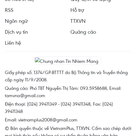
RSS
Hỗ trợ
Ngôn ngữ
TTXVN
Dịch vụ tin
Quảng cáo
Liên hệ
Giấy phép số: 1374/GP-BTTTT do Bộ Thông tin và Truyền thông
cấp ngày 11/9/2008.
Quảng cáo: Phó TBT Nguyễn Thị Tám: 093.5958688, Email:
tamvna@gmail.com
Điện thoại: (024) 39411349 - (024) 39411348, Fax: (024)
39411348
Email:
vietnamplus2008@gmail.com
© Bản quyền thuộc về VietnamPlus, TTXVN. Cấm sao chép dưới
mọi hình thức nếu không có sự chấp thuận bằng văn bản.