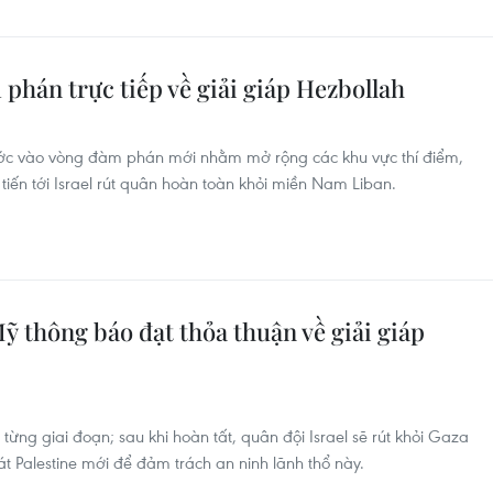
m phán trực tiếp về giải giáp Hezbollah
ước vào vòng đàm phán mới nhằm mở rộng các khu vực thí điểm,
à tiến tới Israel rút quân hoàn toàn khỏi miền Nam Liban.
 thông báo đạt thỏa thuận về giải giáp
 từng giai đoạn; sau khi hoàn tất, quân đội Israel sẽ rút khỏi Gaza
át Palestine mới để đảm trách an ninh lãnh thổ này.