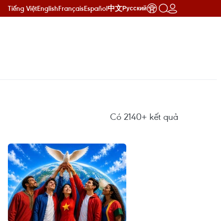
Tiếng Việt
English
Français
Español
中文
Русский
Có
2140+
kết quả