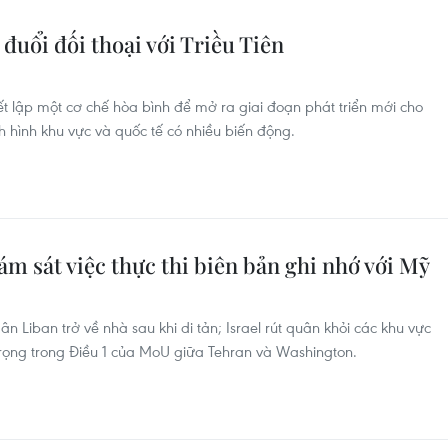
đuổi đối thoại với Triều Tiên
t lập một cơ chế hòa bình để mở ra giai đoạn phát triển mới cho
ình hình khu vực và quốc tế có nhiều biến động.
iám sát việc thực thi biên bản ghi nhớ với Mỹ
n Liban trở về nhà sau khi di tản; Israel rút quân khỏi các khu vực
rọng trong Điều 1 của MoU giữa Tehran và Washington.