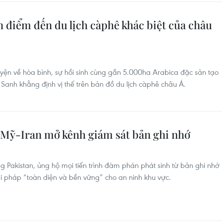
h điểm đến du lịch càphê khác biệt của châu
yện về hòa bình, sự hồi sinh cùng gần 5.000ha Arabica đặc sản tạo
e Sanh khẳng định vị thế trên bản đồ du lịch càphê châu Á.
 Mỹ-Iran mở kênh giám sát bản ghi nhớ
ng Pakistan, ủng hộ mọi tiến trình đàm phán phát sinh từ bản ghi nhớ
ải pháp “toàn diện và bền vững” cho an ninh khu vực.