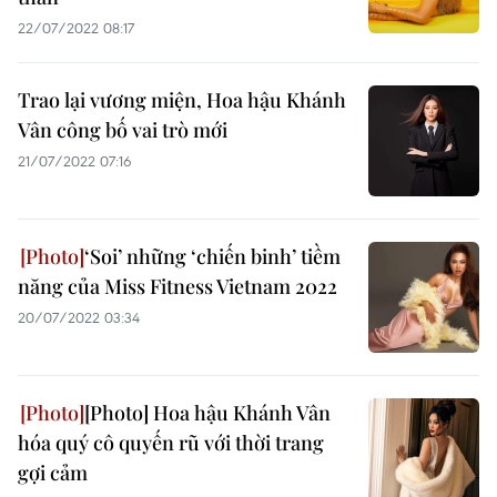
22/07/2022 08:17
Trao lại vương miện, Hoa hậu Khánh
Vân công bố vai trò mới
21/07/2022 07:16
‘Soi’ những ‘chiến binh’ tiềm
năng của Miss Fitness Vietnam 2022
20/07/2022 03:34
[Photo] Hoa hậu Khánh Vân
hóa quý cô quyến rũ với thời trang
gợi cảm