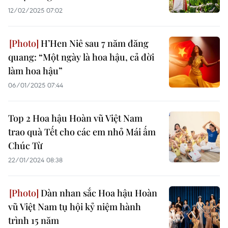
12/02/2025 07:02
H’Hen Niê sau 7 năm đăng
quang: “Một ngày là hoa hậu, cả đời
làm hoa hậu”
06/01/2025 07:44
Top 2 Hoa hậu Hoàn vũ Việt Nam
trao quà Tết cho các em nhỏ Mái ấm
Chúc Từ
22/01/2024 08:38
Dàn nhan sắc Hoa hậu Hoàn
vũ Việt Nam tụ hội kỷ niệm hành
trình 15 năm