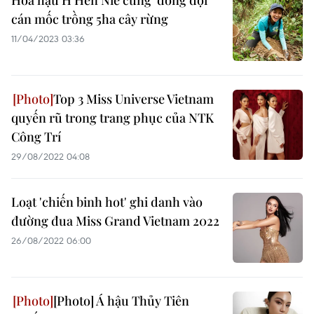
Hoa hậu H’Hen Niê cùng 'đồng đội'
cán mốc trồng 5ha cây rừng
11/04/2023 03:36
Top 3 Miss Universe Vietnam
quyến rũ trong trang phục của NTK
Công Trí
29/08/2022 04:08
Loạt 'chiến binh hot' ghi danh vào
đường đua Miss Grand Vietnam 2022
26/08/2022 06:00
[Photo] Á hậu Thủy Tiên