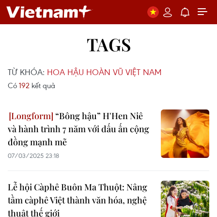
TAGS
TỪ KHÓA:
HOA HẬU HOÀN VŨ VIỆT NAM
Có
192
kết quả
“Bông hậu” H'Hen Niê
và hành trình 7 năm với dấu ấn cộng
đồng mạnh mẽ
07/03/2025 23:18
Lễ hội Càphê Buôn Ma Thuột: Nâng
tầm càphê Việt thành văn hóa, nghệ
thuật thế giới