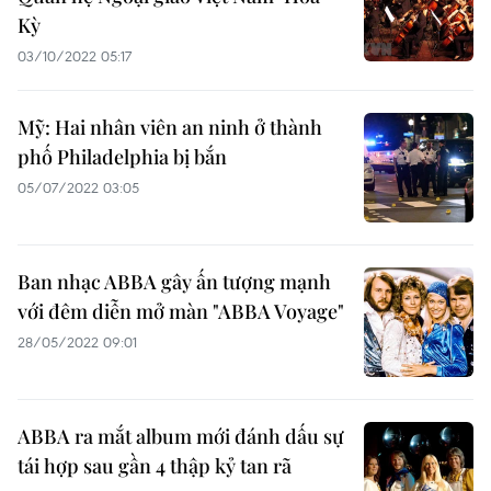
Kỳ
03/10/2022 05:17
Mỹ: Hai nhân viên an ninh ở thành
phố Philadelphia bị bắn
05/07/2022 03:05
Ban nhạc ABBA gây ấn tượng mạnh
với đêm diễn mở màn "ABBA Voyage"
28/05/2022 09:01
ABBA ra mắt album mới đánh dấu sự
tái hợp sau gần 4 thập kỷ tan rã