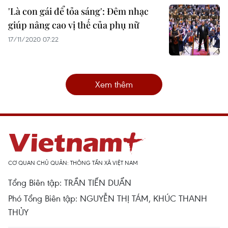
'Là con gái để tỏa sáng': Đêm nhạc
giúp nâng cao vị thế của phụ nữ
17/11/2020 07:22
Xem thêm
CƠ QUAN CHỦ QUẢN: THÔNG TẤN XÃ VIỆT NAM
Tổng Biên tập: TRẦN TIẾN DUẨN
Phó Tổng Biên tập: NGUYỄN THỊ TÁM, KHÚC THANH
THỦY