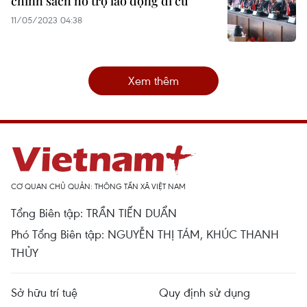
chính sách hỗ trợ lao động di cư
11/05/2023 04:38
Xem thêm
CƠ QUAN CHỦ QUẢN: THÔNG TẤN XÃ VIỆT NAM
Tổng Biên tập: TRẦN TIẾN DUẨN
Phó Tổng Biên tập: NGUYỄN THỊ TÁM, KHÚC THANH
THỦY
Sở hữu trí tuệ
Quy định sử dụng