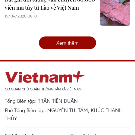
viên ma túy từ Lào về Việt Nam
15/04/2020 08:10
Xem thêm
CƠ QUAN CHỦ QUẢN: THÔNG TẤN XÃ VIỆT NAM
Tổng Biên tập: TRẦN TIẾN DUẨN
Phó Tổng Biên tập: NGUYỄN THỊ TÁM, KHÚC THANH
THỦY