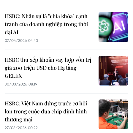
HSBC: Nhân sự là "chìa khóa" cạnh
tranh của doanh nghiệp trong thời
đại AI
07/04/2026 04:40
HSBC thu xếp khoản vay hợp vốn trị
giá 200 triệu USD cho Hạ tầng
GELEX
30/03/2026 08:19
HSBC: Việt Nam đứng trước cơ hội
lớn trong cuộc đua chip định hình
thương mại
27/03/2026 00:22