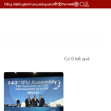
Tiếng Việt
English
Français
Español
中文
Русский
Có
0
kết quả