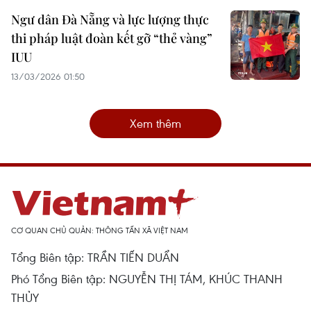
Ngư dân Đà Nẵng và lực lượng thực
thi pháp luật đoàn kết gỡ “thẻ vàng”
IUU
13/03/2026 01:50
Xem thêm
CƠ QUAN CHỦ QUẢN: THÔNG TẤN XÃ VIỆT NAM
Tổng Biên tập: TRẦN TIẾN DUẨN
Phó Tổng Biên tập: NGUYỄN THỊ TÁM, KHÚC THANH
THỦY