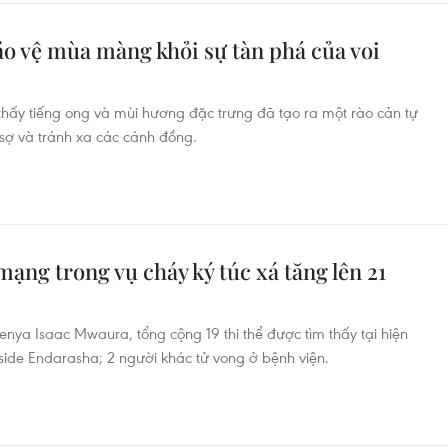
ảo vệ mùa màng khỏi sự tàn phá của voi
hấy tiếng ong và mùi hương đặc trưng đã tạo ra một rào cản tự
p sợ và tránh xa các cánh đồng.
mạng trong vụ cháy ký túc xá tăng lên 21
nya Isaac Mwaura, tổng cộng 19 thi thể được tìm thấy tại hiện
llside Endarasha; 2 người khác tử vong ở bệnh viện.