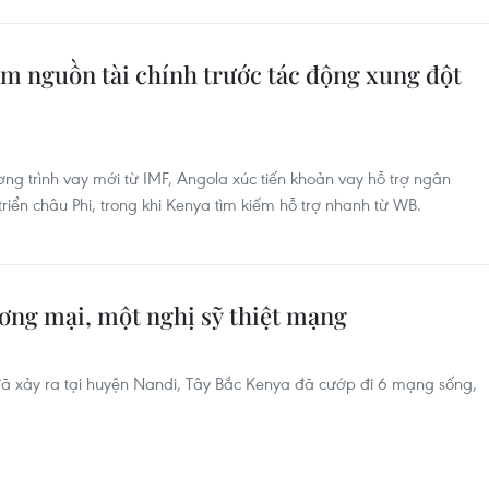
ếm nguồn tài chính trước tác động xung đột
 trình vay mới từ IMF, Angola xúc tiến khoản vay hỗ trợ ngân
riển châu Phi, trong khi Kenya tìm kiếm hỗ trợ nhanh từ WB.
ương mại, một nghị sỹ thiệt mạng
đã xảy ra tại huyện Nandi, Tây Bắc Kenya đã cướp đi 6 mạng sống,