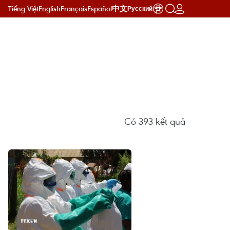
Tiếng Việt
English
Français
Español
中文
Русский
Có
393
kết quả