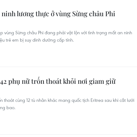
 ninh lương thực ở vùng Sừng châu Phi
p vùng Sừng châu Phi đang phải vật lộn với tình trạng mất an ninh
iệu trẻ em bị suy dinh dưỡng cấp tính.
42 phụ nữ trốn thoát khỏi nơi giam giữ
 thoát cùng 12 tù nhân khác mang quốc tịch Eritrea sau khi cắt lưới
ờng bao.