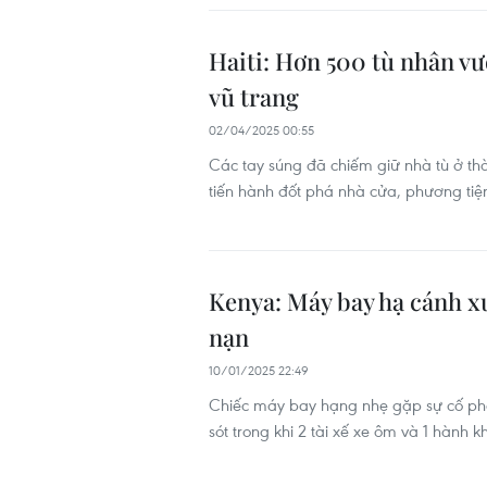
Haiti: Hơn 500 tù nhân v
vũ trang
02/04/2025 00:55
Các tay súng đã chiếm giữ nhà tù ở thàn
tiến hành đốt phá nhà cửa, phương tiện
Kenya: Máy bay hạ cánh xu
nạn
10/01/2025 22:49
Chiếc máy bay hạng nhẹ gặp sự cố phả
sót trong khi 2 tài xế xe ôm và 1 hành k