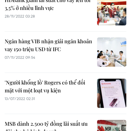
HDBank giảm lãi suất cho vay lên tới
3,5% ở nhiều lĩnh vực
28/11/2022 03:28
Ngân hàng VIB nhận giải ngân khoản
vay 150 triệu USD từ IFC
07/11/2022 09:54
'Người khổng lồ' Rogers có thể đối
mặt với một loạt vụ kiện
13/07/2022 02:31
MSB dành 2.500 tỷ đồng lãi suất ưu