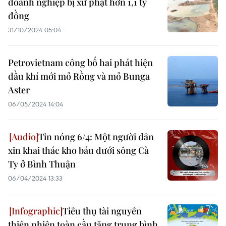
doanh nghiệp bị xử phạt hơn 1,1 tỷ
đồng
31/10/2024 05:04
Petrovietnam công bố hai phát hiện
dầu khí mới mỏ Rồng và mỏ Bunga
Aster
06/05/2024 14:04
Tin nóng 6/4: Một người dân
xin khai thác kho báu dưới sông Cà
Ty ở Bình Thuận
06/04/2024 13:33
Tiêu thụ tài nguyên
thiên nhiên toàn cầu tăng trung bình