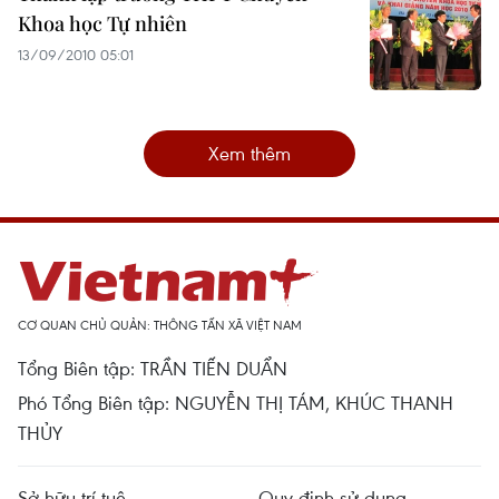
Khoa học Tự nhiên
13/09/2010 05:01
Xem thêm
CƠ QUAN CHỦ QUẢN: THÔNG TẤN XÃ VIỆT NAM
Tổng Biên tập: TRẦN TIẾN DUẨN
Phó Tổng Biên tập: NGUYỄN THỊ TÁM, KHÚC THANH
THỦY
Sở hữu trí tuệ
Quy định sử dụng