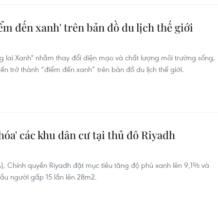
 đến xanh' trên bản đồ du lịch thế giới
 lai Xanh" nhằm thay đổi diện mạo và chất lượng môi trường sống,
ến trở thành “điểm đến xanh” trên bản đồ du lịch thế giới.
hóa' các khu dân cư tại thủ đô Riyadh
), Chính quyền Riyadh đặt mục tiêu tăng độ phủ xanh lên 9,1% và
đầu người gấp 15 lần lên 28m2.