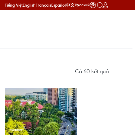
Tiếng Việt
English
Français
Español
中文
Русский
Có
60
kết quả