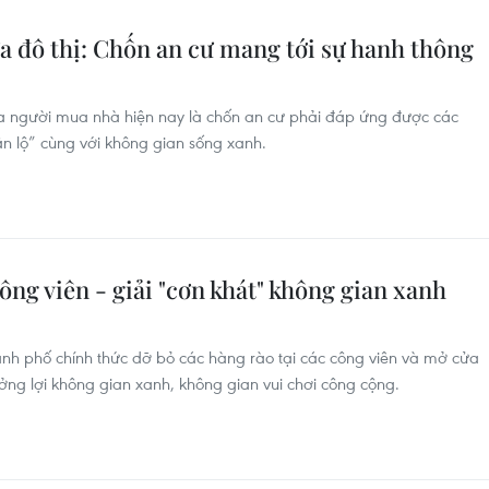
a đô thị: Chốn an cư mang tới sự hanh thông
a người mua nhà hiện nay là chốn an cư phải đáp ứng được các
ận lộ” cùng với không gian sống xanh.
ông viên - giải "cơn khát" không gian xanh
ành phố chính thức dỡ bỏ các hàng rào tại các công viên và mở cửa
ởng lợi không gian xanh, không gian vui chơi công cộng.