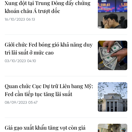
Xung đột tại Trung Đông đẩy chứng
khoán châu Á trượt dốc
16/10/2023 06:13
Giới chức Fed bóng gió khả năng duy
trì lãi suất ở mức cao
03/10/2023 04:10
Quan chức Cục Dự trữ Liên bang Mỹ:
Fed cần tiếp tục tăng lãi suất
08/09/2023 05:47
Giá gạo xuất khẩu tăng vọt còn giá