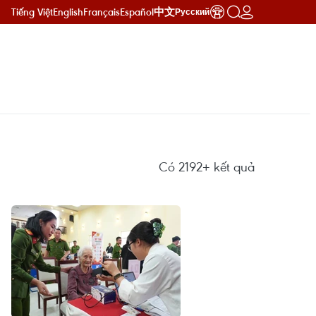
Tiếng Việt
English
Français
Español
中文
Русский
Có
2192+
kết quả