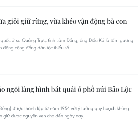
̀a giỏi giữ rừng, vừa khéo vận động bà con
ốc ở xã Quảng Trực, tỉnh Lâm Đồng, ông Điểu Ká là tấm gương
n động cộng đồng dân tộc thiểu số.
 ngôi làng hình bát quái ở phố núi Bảo Lộc
ồng) được thành lập từ năm 1954 với ý tưởng quy hoạch không
vẫn giữ được nguyên vẹn cho đến ngày nay.