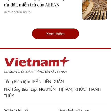
ưu đãi, miễn trừ của ASEAN
07/06/2016 04:29
Xem thêm
CƠ QUAN CHỦ QUẢN: THÔNG TẤN XÃ VIỆT NAM
Tổng Biên tập: TRẦN TIẾN DUẨN
Phó Tổng Biên tập: NGUYỄN THỊ TÁM, KHÚC THANH
THỦY
Sở hữu trí tuệ
Quy định sử dụng