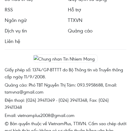
RSS
Hỗ trợ
Ngôn ngữ
TTXVN
Dịch vụ tin
Quảng cáo
Liên hệ
Giấy phép số: 1374/GP-BTTTT do Bộ Thông tin và Truyền thông
cấp ngày 11/9/2008.
Quảng cáo: Phó TBT Nguyễn Thị Tám: 093.5958688, Email:
tamvna@gmail.com
Điện thoại: (024) 39411349 - (024) 39411348, Fax: (024)
39411348
Email:
vietnamplus2008@gmail.com
© Bản quyền thuộc về VietnamPlus, TTXVN. Cấm sao chép dưới
mọi hình thức nếu không có sự chấp thuận bằng văn bản.