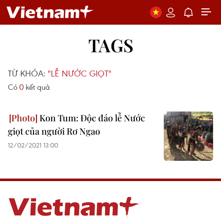
TAGS
TỪ KHÓA:
"LỄ NƯỚC GIỌT"
Có
0
kết quả
Kon Tum: Độc đáo lễ Nước
giọt của người Rơ Ngao
12/02/2021 13:00