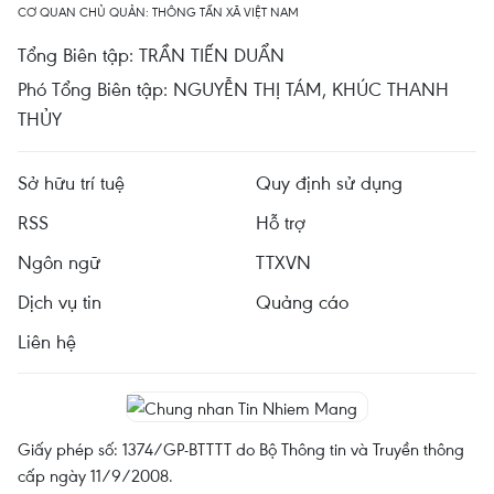
CƠ QUAN CHỦ QUẢN: THÔNG TẤN XÃ VIỆT NAM
Tổng Biên tập: TRẦN TIẾN DUẨN
Phó Tổng Biên tập: NGUYỄN THỊ TÁM, KHÚC THANH
THỦY
Sở hữu trí tuệ
Quy định sử dụng
RSS
Hỗ trợ
Ngôn ngữ
TTXVN
Dịch vụ tin
Quảng cáo
Liên hệ
Giấy phép số: 1374/GP-BTTTT do Bộ Thông tin và Truyền thông
cấp ngày 11/9/2008.