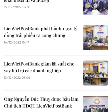
khai Basel III và IFRS 9
22/12/2022 09:10
LienVietPostBank phát hành 1.950 tỷ
đồng trái phiếu ra công chúng
16/12/2022 04:17
LienVietPostBank giảm lãi suất cho
vay hỗ trợ các doanh nghiệp
13/12/2022 08:06
Ông Nguyễn Đức Thuỵ được bầu làm
Chủ tịch HĐQT LienVietPostBank