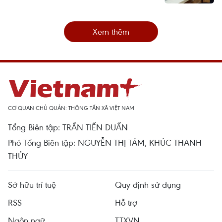
Xem thêm
CƠ QUAN CHỦ QUẢN: THÔNG TẤN XÃ VIỆT NAM
Tổng Biên tập: TRẦN TIẾN DUẨN
Phó Tổng Biên tập: NGUYỄN THỊ TÁM, KHÚC THANH
THỦY
Sở hữu trí tuệ
Quy định sử dụng
RSS
Hỗ trợ
Ngôn ngữ
TTXVN