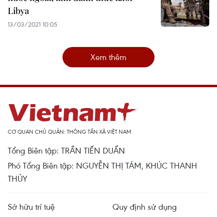
Libya
13/03/2021 10:05
Xem thêm
CƠ QUAN CHỦ QUẢN: THÔNG TẤN XÃ VIỆT NAM
Tổng Biên tập: TRẦN TIẾN DUẨN
Phó Tổng Biên tập: NGUYỄN THỊ TÁM, KHÚC THANH
THỦY
Sở hữu trí tuệ
Quy định sử dụng