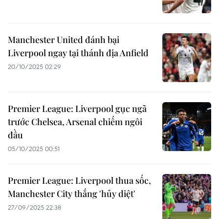
Manchester United đánh bại
Liverpool ngay tại thánh địa Anfield
20/10/2025 02:29
Premier League: Liverpool gục ngã
trước Chelsea, Arsenal chiếm ngôi
đầu
05/10/2025 00:51
Premier League: Liverpool thua sốc,
Manchester City thắng 'hủy diệt'
27/09/2025 22:38