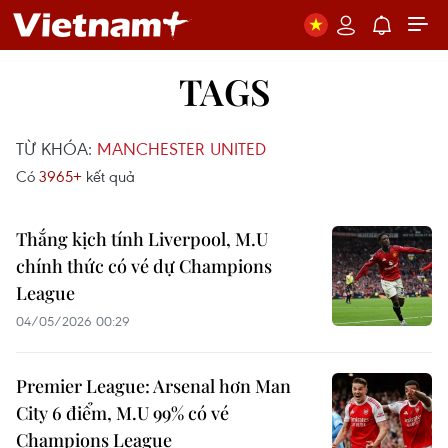
TAGS
TỪ KHÓA:
MANCHESTER UNITED
Có
3965+
kết quả
Thắng kịch tính Liverpool, M.U
chính thức có vé dự Champions
League
04/05/2026 00:29
Premier League: Arsenal hơn Man
City 6 điểm, M.U 99% có vé
Champions League