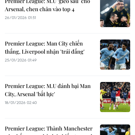
Premier League: M.U 'gieo sầu' cho
Arsenal, chen chân vào top 4
26/01/2026 01:51
Premier League: Man City chiến
thắng, Liverpool nhận 'trái đắng'
25/01/2026 01:49
Premier League: M.U đánh bại Man
City, Arsenal 'bất lực'
18/01/2026 02:40
Premier League: Thành Manchester