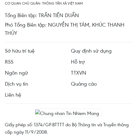
CƠ QUAN CHỦ QUẢN: THÔNG TẤN XÃ VIỆT NAM
Tổng Biên tập: TRẦN TIẾN DUẨN
Phó Tổng Biên tập: NGUYỄN THỊ TÁM, KHÚC THANH
THỦY
Sở hữu trí tuệ
Quy định sử dụng
RSS
Hỗ trợ
Ngôn ngữ
TTXVN
Dịch vụ tin
Quảng cáo
Liên hệ
Giấy phép số: 1374/GP-BTTTT do Bộ Thông tin và Truyền thông
cấp ngày 11/9/2008.