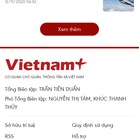
12/11/2020 04:52
Xem thêm
CƠ QUAN CHỦ QUẢN: THÔNG TẤN XÃ VIỆT NAM
Tổng Biên tập: TRẦN TIẾN DUẨN
Phó Tổng Biên tập: NGUYỄN THỊ TÁM, KHÚC THANH
THỦY
Sở hữu trí tuệ
Quy định sử dụng
RSS
Hỗ trợ