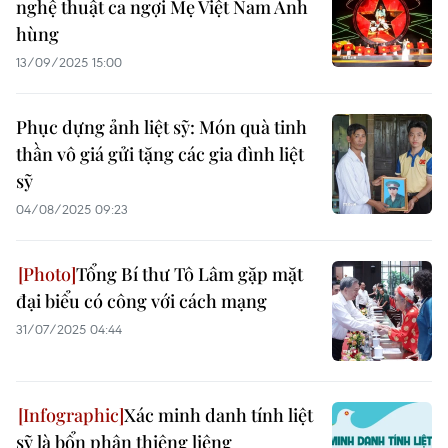
nghệ thuật ca ngợi Mẹ Việt Nam Anh
hùng
13/09/2025 15:00
Phục dựng ảnh liệt sỹ: Món quà tinh
thần vô giá gửi tặng các gia đình liệt
sỹ
04/08/2025 09:23
Tổng Bí thư Tô Lâm gặp mặt
đại biểu có công với cách mạng
31/07/2025 04:44
Xác minh danh tính liệt
sỹ là bổn phận thiêng liêng