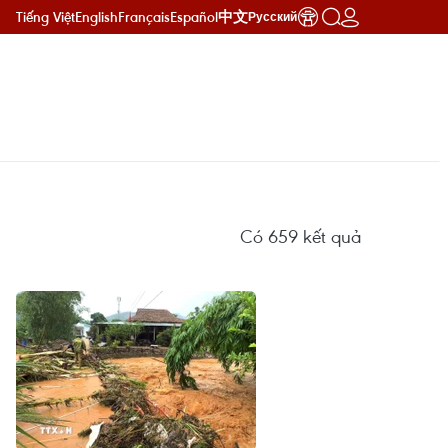
Tiếng Việt
English
Français
Español
中文
Русский
Có
659
kết quả