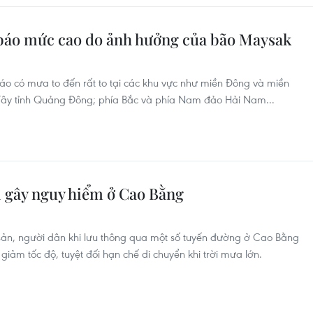
 báo mức cao do ảnh hưởng của bão Maysak
o có mưa to đến rất to tại các khu vực như miền Đông và miền
ây tỉnh Quảng Đông; phía Bắc và phía Nam đảo Hải Nam...
i gây nguy hiểm ở Cao Bằng
sản, người dân khi lưu thông qua một số tuyến đường ở Cao Bằng
giảm tốc độ, tuyệt đối hạn chế di chuyển khi trời mưa lớn.