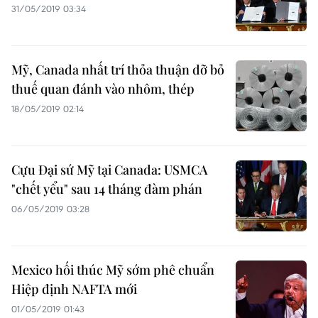
31/05/2019 03:34
Mỹ, Canada nhất trí thỏa thuận dỡ bỏ
thuế quan đánh vào nhôm, thép
18/05/2019 02:14
Cựu Đại sứ Mỹ tại Canada: USMCA
"chết yểu" sau 14 tháng đàm phán
06/05/2019 03:28
Mexico hối thúc Mỹ sớm phê chuẩn
Hiệp định NAFTA mới
01/05/2019 01:43