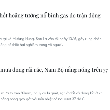
hốt hoảng tưởng nổ bình gas do trận động
ra tại xã Mường Hung, Sơn La vào tối ngày 10/5, gây rung chấn
ng có thiệt hại nghiêm trọng về người.
Bộ mưa dông rải rác, Nam Bộ nắng nóng trên 37
 mưa to trên 80mm, nguy cơ lũ quét, sạt lở đất và dông lốc ở khu
c nắng nóng gay gắt với nền nhiệt có nơi vượt 37 độ C.