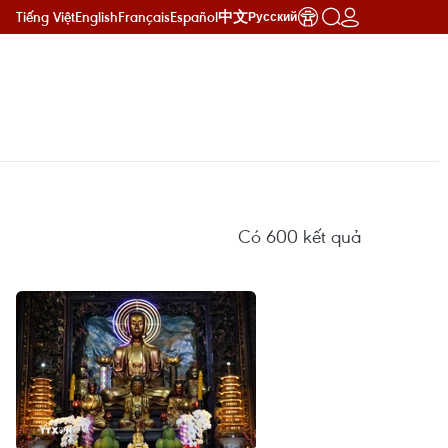
Tiếng Việt
English
Français
Español
中文
Русский
Có
600
kết quả