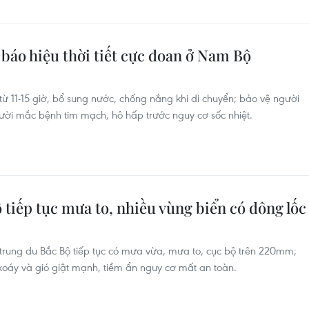
áo hiệu thời tiết cực đoan ở Nam Bộ
từ 11-15 giờ, bổ sung nước, chống nắng khi di chuyển; bảo vệ người
gười mắc bệnh tim mạch, hô hấp trước nguy cơ sốc nhiệt.
ộ tiếp tục mưa to, nhiều vùng biển có dông lốc
trung du Bắc Bộ tiếp tục có mưa vừa, mưa to, cục bộ trên 220mm;
 xoáy và gió giật mạnh, tiềm ẩn nguy cơ mất an toàn.