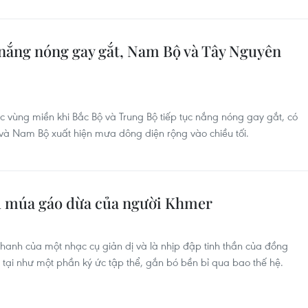
ộ nắng nóng gay gắt, Nam Bộ và Tây Nguyên
ác vùng miền khi Bắc Bộ và Trung Bộ tiếp tục nắng nóng gay gắt, có
 và Nam Bộ xuất hiện mưa dông diện rộng vào chiều tối.
u múa gáo dừa của người Khmer
thanh của một nhạc cụ giản dị và là nhịp đập tinh thần của đồng
tại như một phần ký ức tập thể, gắn bó bền bỉ qua bao thế hệ.