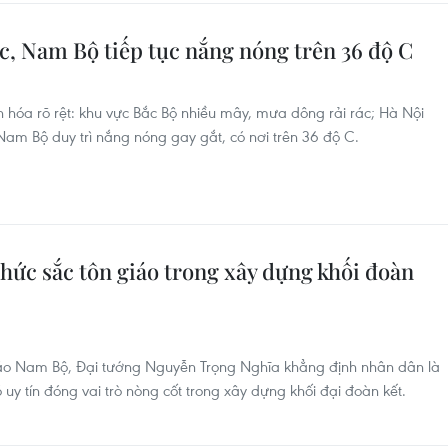
c, Nam Bộ tiếp tục nắng nóng trên 36 độ C
n hóa rõ rệt: khu vực Bắc Bộ nhiều mây, mưa dông rải rác; Hà Nội
Nam Bộ duy trì nắng nóng gay gắt, có nơi trên 36 độ C.
 chức sắc tôn giáo trong xây dựng khối đoàn
iáo Nam Bộ, Đại tướng Nguyễn Trọng Nghĩa khẳng định nhân dân là
y tín đóng vai trò nòng cốt trong xây dựng khối đại đoàn kết.