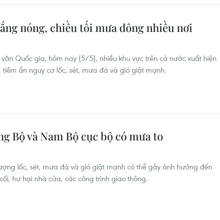
ắng nóng, chiều tối mưa dông nhiều nơi
văn Quốc gia, hôm nay (5/5), nhiều khu vực trên cả nước xuất hiện
 tiềm ẩn nguy cơ lốc, sét, mưa đá và gió giật mạnh.
ung Bộ và Nam Bộ cục bộ có mưa to
ợng lốc, sét, mưa đá và gió giật mạnh có thể gây ảnh hưởng đến
ối, hư hại nhà cửa, các công trình giao thông.