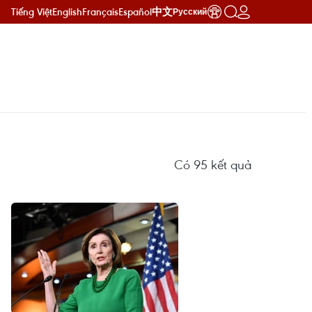
Tiếng Việt
English
Français
Español
中文
Русский
Có
95
kết quả