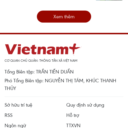
Xem thêm
CƠ QUAN CHỦ QUẢN: THÔNG TẤN XÃ VIỆT NAM
Tổng Biên tập: TRẦN TIẾN DUẨN
Phó Tổng Biên tập: NGUYỄN THỊ TÁM, KHÚC THANH
THỦY
Sở hữu trí tuệ
Quy định sử dụng
RSS
Hỗ trợ
Ngôn ngữ
TTXVN