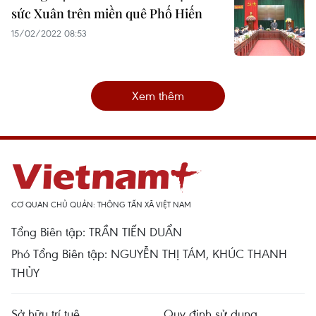
sức Xuân trên miền quê Phố Hiến
15/02/2022 08:53
Xem thêm
CƠ QUAN CHỦ QUẢN: THÔNG TẤN XÃ VIỆT NAM
Tổng Biên tập: TRẦN TIẾN DUẨN
Phó Tổng Biên tập: NGUYỄN THỊ TÁM, KHÚC THANH
THỦY
Sở hữu trí tuệ
Quy định sử dụng