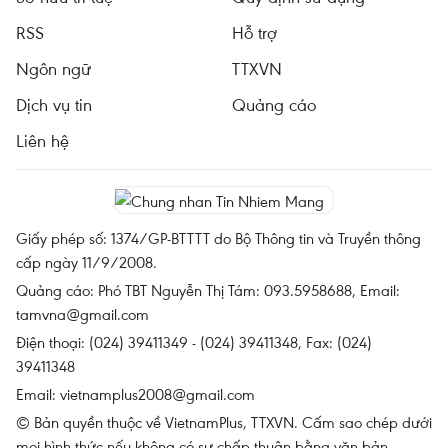
RSS
Hỗ trợ
Ngôn ngữ
TTXVN
Dịch vụ tin
Quảng cáo
Liên hệ
Giấy phép số: 1374/GP-BTTTT do Bộ Thông tin và Truyền thông
cấp ngày 11/9/2008.
Quảng cáo: Phó TBT Nguyễn Thị Tám: 093.5958688, Email:
tamvna@gmail.com
Điện thoại: (024) 39411349 - (024) 39411348, Fax: (024)
39411348
Email:
vietnamplus2008@gmail.com
© Bản quyền thuộc về VietnamPlus, TTXVN. Cấm sao chép dưới
mọi hình thức nếu không có sự chấp thuận bằng văn bản.