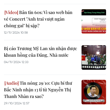
Bản tin 60s: Vì sao web bán
vé Concert "Anh trai vượt ngàn
chông gai" bị sập?
12/11/2024 10:58
Bị cáo Trương Mỹ Lan xin nhận được
khoan hồng của Đảng, Nhà nước
04/11/2024 12:33
Tin nóng 29/10: Cựu bí thư
Bắc Ninh nhận 13 tỉ từ Nguyễn Thị
Thanh Nhàn ra sao?
29/10/2024 12:57