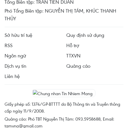
Tổng Biên tập: TRẦN TIẾN DUẨN
Phó Tổng Biên tập: NGUYỄN THỊ TÁM, KHÚC THANH
THỦY
Sở hữu trí tuệ
Quy định sử dụng
RSS
Hỗ trợ
Ngôn ngữ
TTXVN
Dịch vụ tin
Quảng cáo
Liên hệ
Giấy phép số: 1374/GP-BTTTT do Bộ Thông tin và Truyền thông
cấp ngày 11/9/2008.
Quảng cáo: Phó TBT Nguyễn Thị Tám: 093.5958688, Email:
tamvna@gmail.com