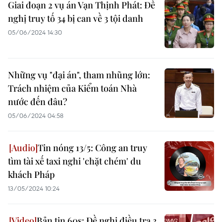
Giai đoạn 2 vụ án Vạn Thịnh Phát: Đề
nghị truy tố 34 bị can về 3 tội danh
05/06/2024 14:30
Những vụ "đại án", tham nhũng lớn:
Trách nhiệm của Kiểm toán Nhà
nước đến đâu?
05/06/2024 04:58
Tin nóng 13/5: Công an truy
tìm tài xế taxi nghi 'chặt chém' du
khách Pháp
13/05/2024 10:24
Bản tin 60s: Đề nghị điều tra 3