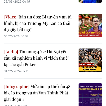
25/03/2025 04:45
Bản tin 60s: Bị tuyên y án tử
hình, bị cáo Trương Mỹ Lan có thái
độ gây bất ngờ
04/12/2024 10:51
Tin nóng 4/12: Hà Nội yêu
cầu xử nghiêm hành vi “lách thuế”
tại các giải Poker
04/12/2024 09:28
Mức án cụ thể của 48
bị cáo trong vụ án Vạn Thịnh Phát
giai đoạn 1
04/12/2024 08:41