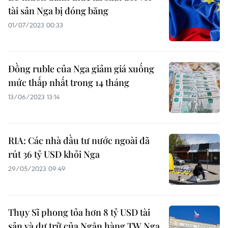
tài sản Nga bị đóng băng
01/07/2023 00:33
Đồng ruble của Nga giảm giá xuống
mức thấp nhất trong 14 tháng
13/06/2023 13:14
RIA: Các nhà đầu tư nước ngoài đã
rút 36 tỷ USD khỏi Nga
29/05/2023 09:49
Thụy Sĩ phong tỏa hơn 8 tỷ USD tài
sản và dự trữ của Ngân hàng TW Nga