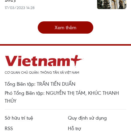
17/03/2023 14:28
Xem thêm
CƠ QUAN CHỦ QUẢN: THÔNG TẤN XÃ VIỆT NAM
Tổng Biên tập: TRẦN TIẾN DUẨN
Phó Tổng Biên tập: NGUYỄN THỊ TÁM, KHÚC THANH
THỦY
Sở hữu trí tuệ
Quy định sử dụng
RSS
Hỗ trợ