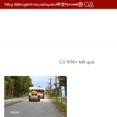
Tiếng Việt
English
Français
Español
中文
Русский
Có
1416+
kết quả