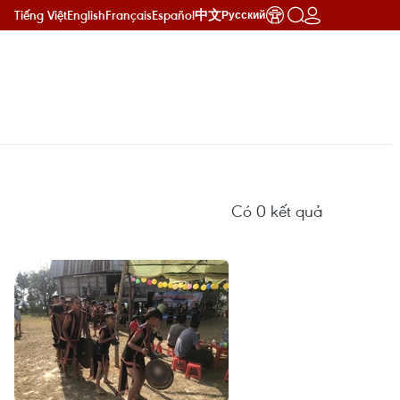
Tiếng Việt
English
Français
Español
中文
Русский
Có
0
kết quả