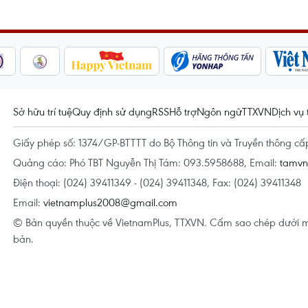
Sở hữu trí tuệ
Quy định sử dụng
RSS
Hỗ trợ
Ngôn ngữ
TTXVN
Dịch vụ 
Giấy phép số: 1374/GP-BTTTT do Bộ Thông tin và Truyền thông c
Quảng cáo: Phó TBT Nguyễn Thị Tám: 093.5958688, Email:
tamv
Điện thoại: (024) 39411349 - (024) 39411348, Fax: (024) 39411348
Email:
vietnamplus2008@gmail.com
© Bản quyền thuộc về VietnamPlus, TTXVN. Cấm sao chép dưới m
bản.