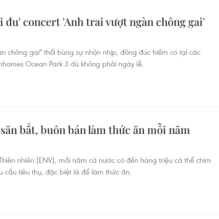
 đu' concert 'Anh trai vượt ngàn chông gai'
àn chông gai" thổi bùng sự nhộn nhịp, đông đúc hiếm có tại các
nhomes Ocean Park 3 dù không phải ngày lễ.
 săn bắt, buôn bán làm thức ăn mỗi năm
Thiên nhiên (ENV), mỗi năm cả nước có đến hàng triệu cá thể chim
cầu tiêu thụ, đặc biệt là để làm thức ăn.