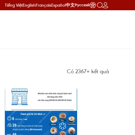
Tiếng Việt
English
Français
Español
中文
Русский
Có
2367+
kết quả