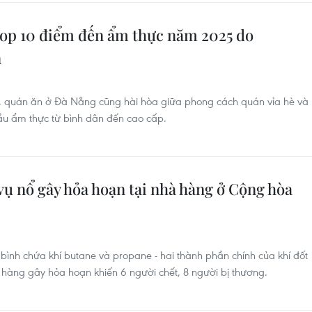
op 10 điểm đến ẩm thực năm 2025 do
n
, quán ăn ở Đà Nẵng cũng hài hòa giữa phong cách quán vỉa hè và
ầu ẩm thực từ bình dân đến cao cấp.
vụ nổ gây hỏa hoạn tại nhà hàng ở Cộng hòa
bình chứa khí butane và propane - hai thành phần chính của khí đốt
à hàng gây hỏa hoạn khiến 6 người chết, 8 người bị thương.