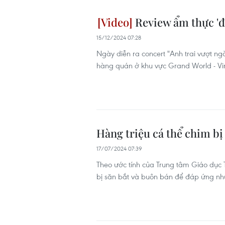
Review ẩm thực 'đi
15/12/2024 07:28
Ngày diễn ra concert "Anh trai vượt ng
hàng quán ở khu vực Grand World - Vi
Hàng triệu cá thể chim bị
17/07/2024 07:39
Theo ước tính của Trung tâm Giáo dục 
bị săn bắt và buôn bán để đáp ứng nhu 