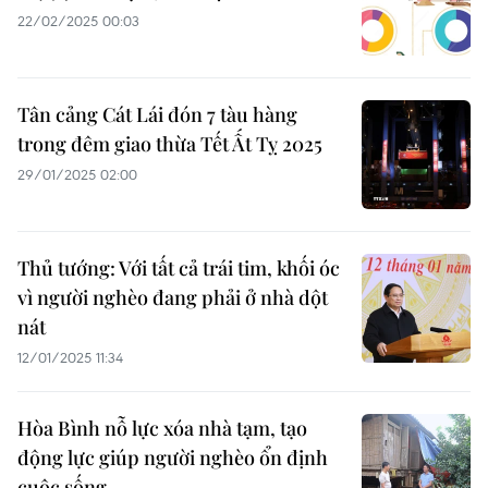
22/02/2025 00:03
Tân cảng Cát Lái đón 7 tàu hàng
trong đêm giao thừa Tết Ất Tỵ 2025
29/01/2025 02:00
Thủ tướng: Với tất cả trái tim, khối óc
vì người nghèo đang phải ở nhà dột
nát
12/01/2025 11:34
Hòa Bình nỗ lực xóa nhà tạm, tạo
động lực giúp người nghèo ổn định
cuộc sống