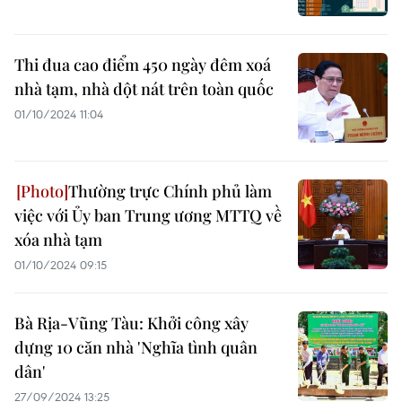
Thi đua cao điểm 450 ngày đêm xoá
nhà tạm, nhà dột nát trên toàn quốc
01/10/2024 11:04
Thường trực Chính phủ làm
việc với Ủy ban Trung ương MTTQ về
xóa nhà tạm
01/10/2024 09:15
Bà Rịa-Vũng Tàu: Khởi công xây
dựng 10 căn nhà 'Nghĩa tình quân
dân'
27/09/2024 13:25