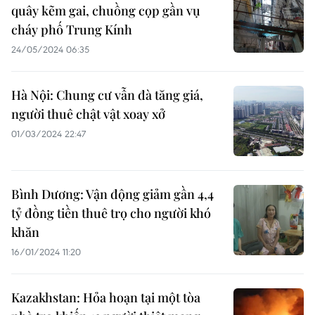
quây kẽm gai, chuồng cọp gần vụ
cháy phố Trung Kính
24/05/2024 06:35
Hà Nội: Chung cư vẫn đà tăng giá,
người thuê chật vật xoay xở
01/03/2024 22:47
Bình Dương: Vận động giảm gần 4,4
tỷ đồng tiền thuê trọ cho người khó
khăn
16/01/2024 11:20
Kazakhstan: Hỏa hoạn tại một tòa