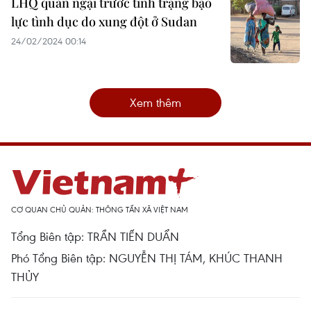
LHQ quan ngại trước tình trạng bạo
lực tình dục do xung đột ở Sudan
24/02/2024 00:14
Xem thêm
CƠ QUAN CHỦ QUẢN: THÔNG TẤN XÃ VIỆT NAM
Tổng Biên tập: TRẦN TIẾN DUẨN
Phó Tổng Biên tập: NGUYỄN THỊ TÁM, KHÚC THANH
THỦY