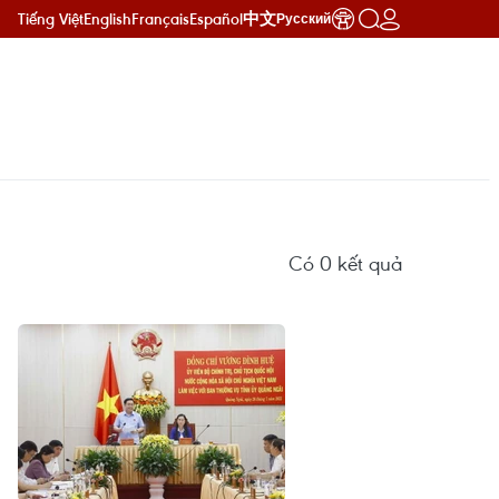
Tiếng Việt
English
Français
Español
中文
Русский
Có
0
kết quả