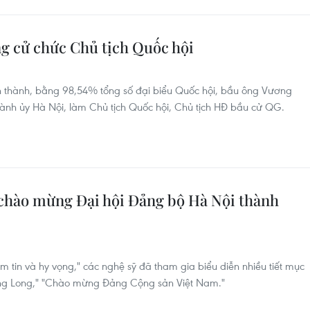
g cử chức Chủ tịch Quốc hội
n thành, bằng 98,54% tổng số đại biểu Quốc hội, bầu ông Vương
 Thành ủy Hà Nội, làm Chủ tịch Quốc hội, Chủ tịch HĐ bầu cử QG.
chào mừng Đại hội Đảng bộ Hà Nội thành
ềm tin và hy vọng," các nghệ sỹ đã tham gia biểu diễn nhiều tiết mục
ăng Long," "Chào mừng Đảng Cộng sản Việt Nam."